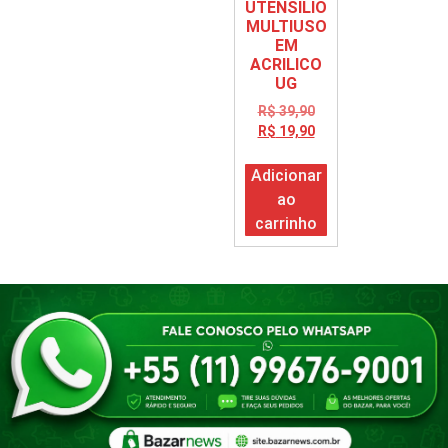
UTENSILIO
MULTIUSO
EM
ACRILICO
UG
R$
39,90
R$
19,90
Adicionar
ao
carrinho