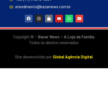
atendimento@bazarnews.com.br
Copyright © –
Bazar News – A Loja da Família
.
Todos os direitos reservados.
Site desenvolvido por
Global Agência Digital
.