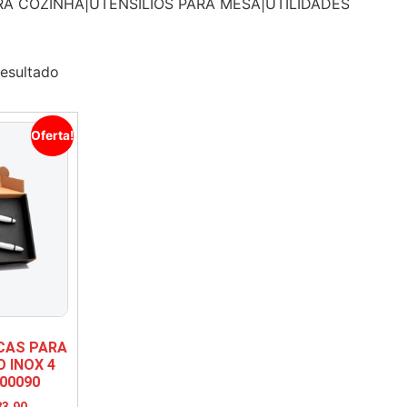
RA COZINHA|UTENSÍLIOS PARA MESA|UTILIDADES
resultado
Oferta!
CAS PARA
 INOX 4
00090
3,90