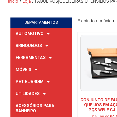
Início
/
Loja
/ FAQUEIROS|QUEIJEIRAS|UTENSÍLIOS PA
Exibindo um único 
DEPARTAMENTOS
AUTOMOTIVO
BRINQUEDOS
FERRAMENTAS
MÓVEIS
PET E JARDIM
UTILIDADES
CONJUNTO DE FA
QUEIJOS EM AÇO
ACESSÓRIOS PARA
PÇS WELF CJ-
BANHEIRO
R$
199,90
R$
8