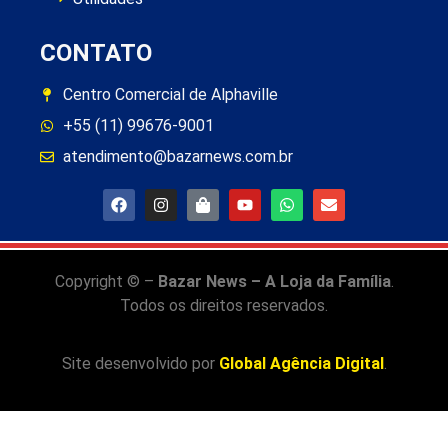
CONTATO
Centro Comercial de Alphaville
+55 (11) 99676-9001
atendimento@bazarnews.com.br
Copyright © –
Bazar News – A Loja da Família
.
Todos os direitos reservados.
Site desenvolvido por
Global Agência Digital
.