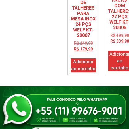
FACAS
DE
COM
TALHERES
TALHERE
PARA
27 PÇS
MESA INOX
WELF KT
24 PÇS
20006
WELF KT-
20007
R$
499,90
R$
339,90
R$
249,90
R$
179,90
Adiciona
ao
Adicionar
carrinho
ao carrinho