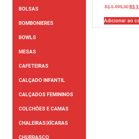
R$
5.999,90
R$
3
BOLSAS
Adicionar ao c
BOMBONIERES
BOWLS
MESAS
CAFETEIRAS
CALÇADO INFANTIL
CALÇADOS FEMININOS
COLCHÔES E CAMAS
CHALEIRAS|XÍCARAS
CHURRASCO