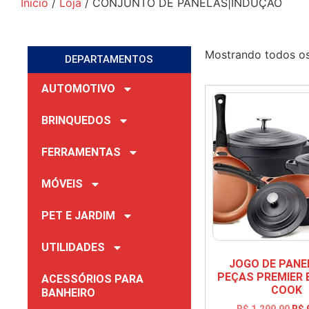
Início
/
Loja
/ CONJUNTO DE PANELAS|INDUÇÃO
Mostrando todos os
DEPARTAMENTOS
AUTOMOTIVO
BRINQUEDOS
FERRAMENTAS
MÓVEIS
PET E JARDIM
UTILIDADES
JOGO DE PANE
PEÇAS PREMIER 
ACESSÓRIOS PARA
COOK
BANHEIRO
R$
1.299,90
R$