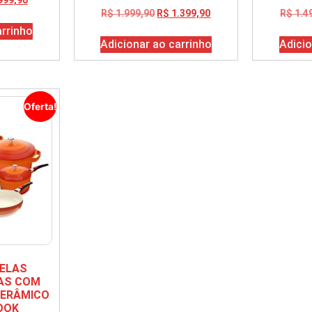
R$
1.999,90
R$
1.399,90
R$
1.4
arrinho
Adicionar ao carrinho
Adicio
Oferta!
NELAS
ÇAS COM
CERÂMICO
OOK