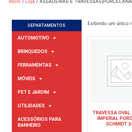
Início
/
Loja
/ ASSADEIRAS E TRAVESSAS|PORCELAN
Exibindo um único 
DEPARTAMENTOS
AUTOMOTIVO
BRINQUEDOS
FERRAMENTAS
MÓVEIS
PET E JARDIM
UTILIDADES
TRAVESSA OVAL
IMPERIAL POR
ACESSÓRIOS PARA
SCHMIDT 2
BANHEIRO