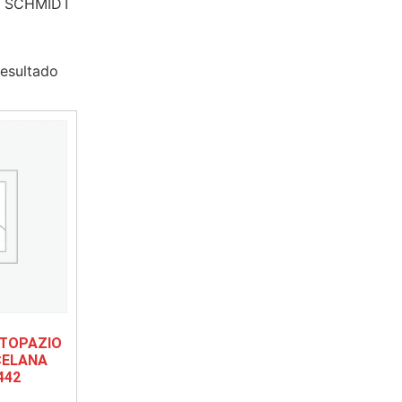
A SCHMIDT
resultado
 TOPAZIO
CELANA
442