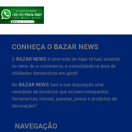
CONHEÇA O BAZAR NEWS
O
BAZAR NEWS
é uma rede de lojas virtual, atuando
no ramo de e-commerce, e consolidada na área de
utilidades domésticas em geral!
No
BAZAR NEWS
tem a sua disposição uma
variedade de produtos que incluem brinquedos,
ferramentas, móveis, panelas, pneus e produtos de
decoração!!
NAVEGAÇÃO