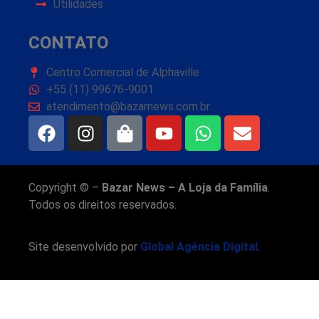
Utilidades
CONTATO
Centro Comercial de Alphaville
+55 (11) 99676-9001
atendimento@bazarnews.com.br
Copyright © –
Bazar News – A Loja da Família
.
Todos os direitos reservados.
Site desenvolvido por
Global Agência Digital
.