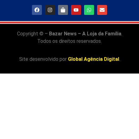
Copyright © –
Bazar News – A Loja da Família
.
Todos os direitos reservados.
Site desenvolvido por
Global Agência Digital
.