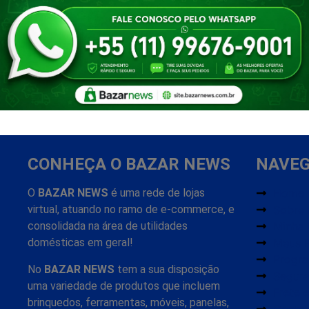
CONHEÇA O BAZAR NEWS
NAVE
O
BAZAR NEWS
é uma rede de lojas
Home
virtual, atuando no ramo de e-commerce, e
Sobre
consolidada na área de utilidades
Minha
domésticas em geral!
Meus 
Progr
No
BAZAR NEWS
tem a sua disposição
Segur
uma variedade de produtos que incluem
Frete 
brinquedos, ferramentas, móveis, panelas,