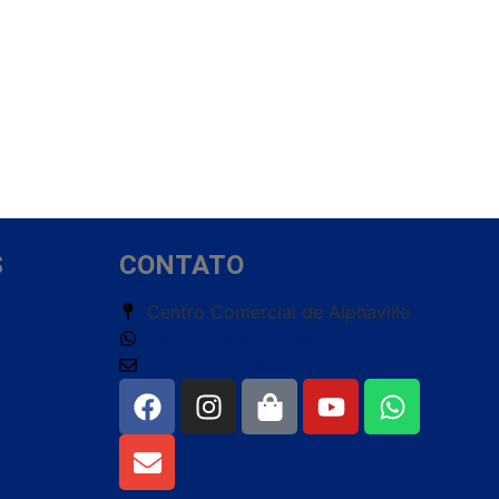
S
CONTATO
Centro Comercial de Alphaville
+55 (11) 99676-9001
atendimento@bazarnews.com.br