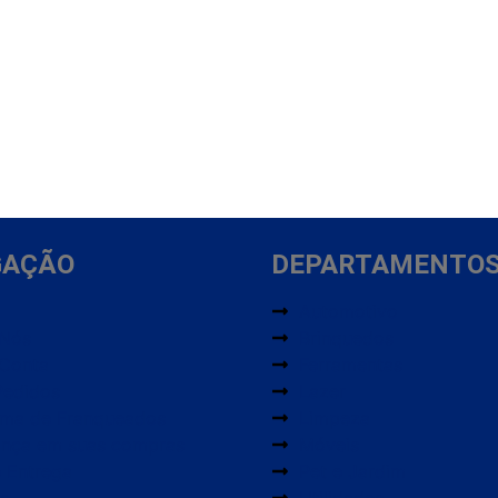
GAÇÃO
DEPARTAMENTO
Automotivo
 Nós
Brinquedos
 Conta
Ferramentas
Pedidos
Lazer
ama de Franqueados
Limpeza
ança em suas compras
Móveis
e Entrega
Pet e Jardim