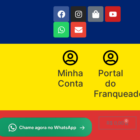
Minha
Portal
Conta
do
Franquead
0
R$
0,00