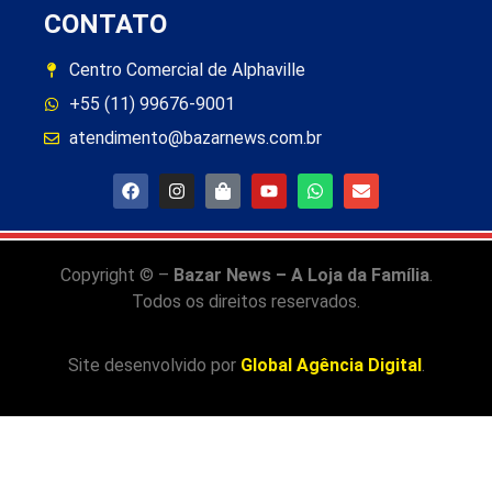
CONTATO
Centro Comercial de Alphaville
+55 (11) 99676-9001
atendimento@bazarnews.com.br
Copyright © –
Bazar News – A Loja da Família
.
Todos os direitos reservados.
Site desenvolvido por
Global Agência Digital
.