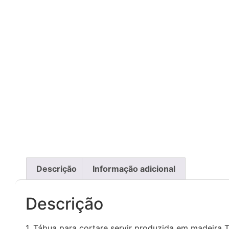
Descrição
Informação adicional
Descrição
1. Tábua para cortare servir produzida em madeira 