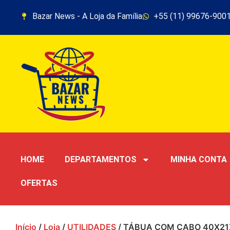
Bazar News - A Loja da Família
+55 (11) 99676-900
HOME
DEPARTAMENTOS
MINHA CONTA
OFERTAS
Início
/
Loja
/
UTILIDADES
/ TÁBUA COM CABO 40X21