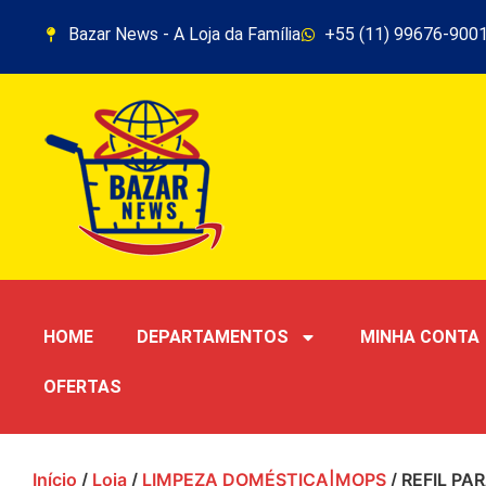
Bazar News - A Loja da Família
+55 (11) 99676-900
HOME
DEPARTAMENTOS
MINHA CONTA
OFERTAS
Início
/
Loja
/
LIMPEZA DOMÉSTICA|MOPS
/ REFIL PA