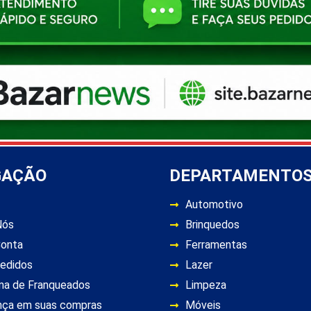
GAÇÃO
DEPARTAMENTO
Automotivo
Nós
Brinquedos
Conta
Ferramentas
edidos
Lazer
ma de Franqueados
Limpeza
nça em suas compras
Móveis