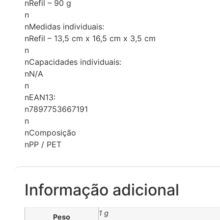
nRefil – 90 g
n
nMedidas individuais:
nRefil – 13,5 cm x 16,5 cm x 3,5 cm
n
nCapacidades individuais:
nN/A
n
nEAN13:
n7897753667191
n
nComposição
nPP / PET
Informação adicional
1 g
Peso