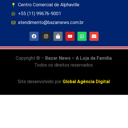
Centro Comercial de Alphaville
+55 (11) 99676-9001
atendimento@bazarnews.com.br
Copyright © –
Bazar News – A Loja da Família
.
Todos os direitos reservados.
Site desenvolvido por
Global Agência Digital
.