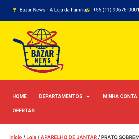
Bazar News - A Loja da Família
+55 (11) 99676-900
HOME
DEPARTAMENTOS
MINHA CONTA
OFERTAS
Início
/
Loja
/
APARELHO DE JANTAR
/ PRATO SOBREM