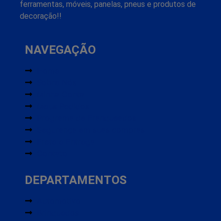
ferramentas, móveis, panelas, pneus e produtos de
decoração!!
NAVEGAÇÃO
Home
Sobre Nós
Minha Conta
Meus Pedidos
Programa de Franqueados
Segurança em suas compras
Frete e Entrega
Contato
DEPARTAMENTOS
Automotivo
Brinquedos