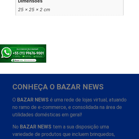
Dimensões
25 × 25 × 2 cm
CONHEÇA O BAZAR NEWS
O
BAZAR NEWS
é uma rede de lojas virtual, atuando
no ramo de e-commerce, e consolidada na área de
utilidades domésticas em geral!
No
BAZAR NEWS
tem a sua disposição uma
variedade de produtos que incluem brinquedos,