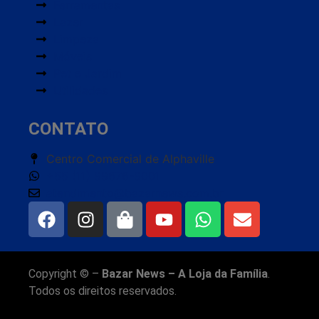
Ferramentas
Lazer
Limpeza
Móveis
Pet e Jardim
Utilidades
CONTATO
Centro Comercial de Alphaville
+55 (11) 99676-9001
atendimento@bazarnews.com.br
Copyright © –
Bazar News – A Loja da Família
.
Todos os direitos reservados.