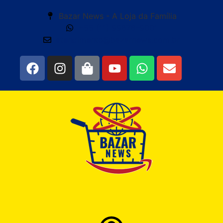
Bazar News - A Loja da Família
+55 (11) 99676-9001
atendimento@bazarnews.com.br