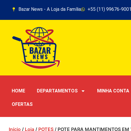
Bazar News - A Loja da Família
+55 (11) 99676-900
HOME
DEPARTAMENTOS
MINHA CONTA
OFERTAS
Início
/
Loja
/
POTES
/ POTE PARA MANTIMENTOS EM V