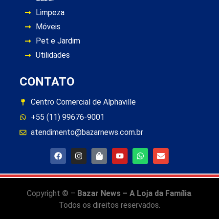
Limpeza
Móveis
Pet e Jardim
Utilidades
CONTATO
Centro Comercial de Alphaville
+55 (11) 99676-9001
atendimento@bazarnews.com.br
Copyright © –
Bazar News – A Loja da Família
.
Todos os direitos reservados.