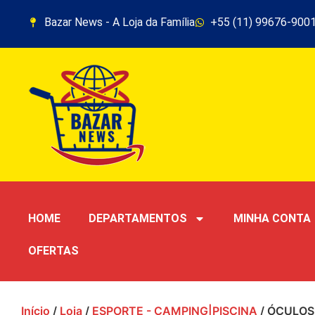
Bazar News - A Loja da Família
+55 (11) 99676-900
HOME
DEPARTAMENTOS
MINHA CONTA
OFERTAS
Início
/
Loja
/
ESPORTE - CAMPING|PISCINA
/ ÓCULOS