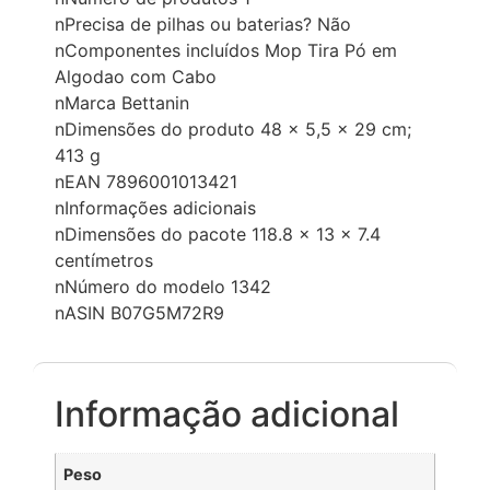
nPrecisa de pilhas ou baterias? ‎Não
nComponentes incluídos ‎Mop Tira Pó em
Algodao com Cabo
nMarca ‎Bettanin
nDimensões do produto ‎48 x 5,5 x 29 cm;
413 g
nEAN ‎7896001013421
nInformações adicionais
nDimensões do pacote 118.8 x 13 x 7.4
centímetros
nNúmero do modelo 1342
nASIN B07G5M72R9
Informação adicional
Peso