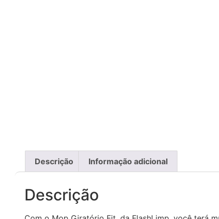
Descrição
Informação adicional
Descrição
Com o Mop Giratório Fit, da FlashLimp, você terá mu