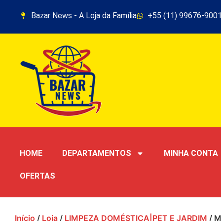
Bazar News - A Loja da Família
+55 (11) 99676-900
HOME
DEPARTAMENTOS
MINHA CONTA
OFERTAS
Início
/
Loja
/
LIMPEZA DOMÉSTICA|PET E JARDIM
/ M