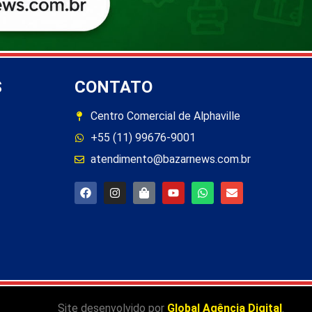
S
CONTATO
Centro Comercial de Alphaville
+55 (11) 99676-9001
atendimento@bazarnews.com.br
Site desenvolvido por
Global Agência Digital
.