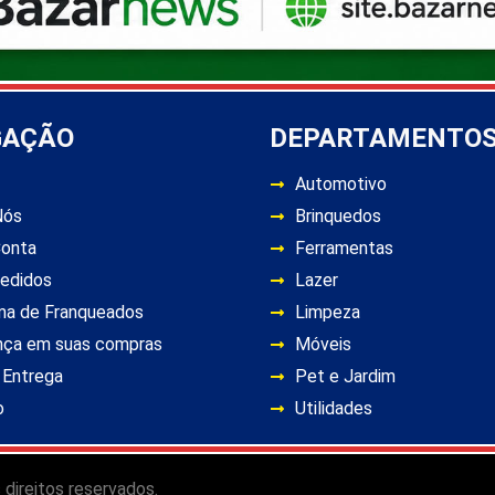
GAÇÃO
DEPARTAMENTO
Automotivo
Nós
Brinquedos
Conta
Ferramentas
edidos
Lazer
ma de Franqueados
Limpeza
nça em suas compras
Móveis
 Entrega
Pet e Jardim
o
Utilidades
 direitos reservados.