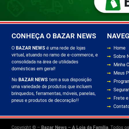
CONHEÇA O BAZAR NEWS
NAVE
O
BAZAR NEWS
é uma rede de lojas
Home
virtual, atuando no ramo de e-commerce, e
Sobre 
consolidada na área de utilidades
Minha 
domésticas em geral!
Meus P
No
BAZAR NEWS
tem a sua disposição
Progra
uma variedade de produtos que incluem
Segura
brinquedos, ferramentas, móveis, panelas,
Frete e
pneus e produtos de decoração!!
Contat
Copyright © –
Bazar News – A Loja da Família
. Todos os