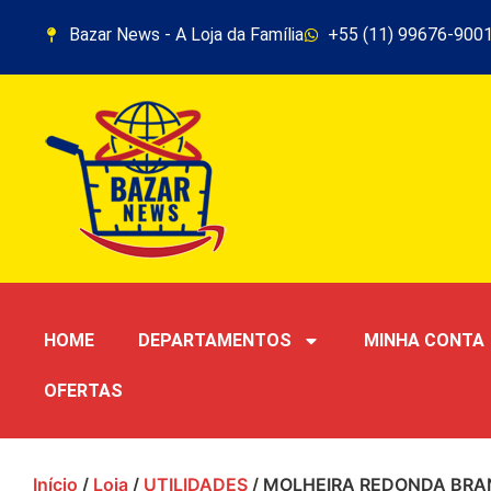
Bazar News - A Loja da Família
+55 (11) 99676-900
HOME
DEPARTAMENTOS
MINHA CONTA
OFERTAS
Início
/
Loja
/
UTILIDADES
/ MOLHEIRA REDONDA BRA