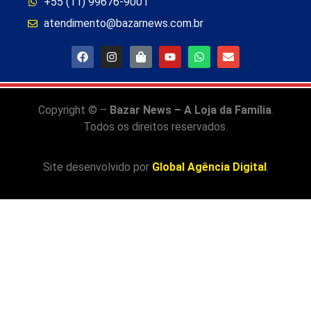
+55 (11) 99676-9001
atendimento@bazarnews.com.br
Copyright © –
Bazar News – A Loja da Família
.
Todos os direitos reservados.
Site desenvolvido por
Global Agência Digital
.