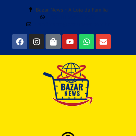
Bazar News - A Loja da Família
+55 (11) 99676-9001
atendimento@bazarnews.com.br