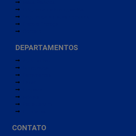
Meus Pedidos
Programa de Franqueados
Segurança em suas compras
Frete e Entrega
Contato
DEPARTAMENTOS
Automotivo
Brinquedos
Ferramentas
Lazer
Limpeza
Móveis
Pet e Jardim
Utilidades
CONTATO