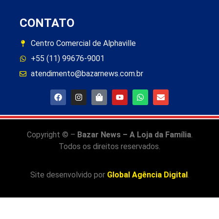
CONTATO
Centro Comercial de Alphaville
+55 (11) 99676-9001
atendimento@bazarnews.com.br
Copyright © –
Bazar News – A Loja da Família
.
Todos os direitos reservados.
Site desenvolvido por
Global Agência Digital
.