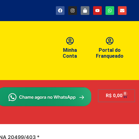
Minha
Portal do
Conta
Franqueado
0
R$
0,00
NA 20499/403 *