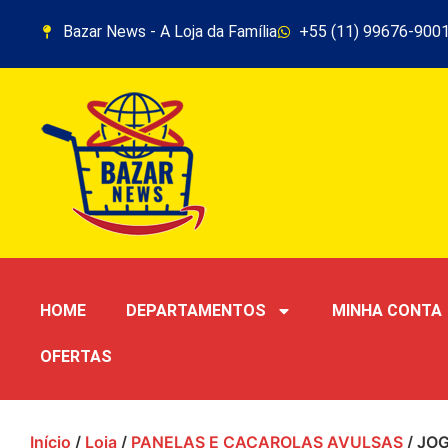
Bazar News - A Loja da Família
+55 (11) 99676-900
HOME
DEPARTAMENTOS
MINHA CONTA
OFERTAS
Início
/
Loja
/
PANELAS E CAÇAROLAS AVULSAS
/ JO