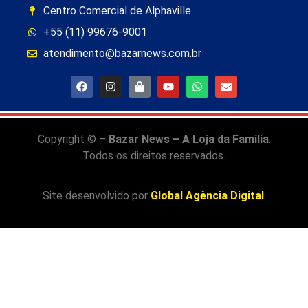
Centro Comercial de Alphaville
+55 (11) 99676-9001
atendimento@bazarnews.com.br
Copyright © –
Bazar News – A Loja da Família
.
Todos os direitos reservados.
Site desenvolvido por
Global Agência Digital
.