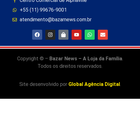
Centro Comercial de Alphaville
+55 (11) 99676-9001
atendimento@bazarnews.com.br
Copyright © –
Bazar News – A Loja da Família
.
Todos os direitos reservados.
Site desenvolvido por
Global Agência Digital
.