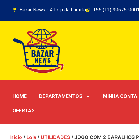
Bazar News - A Loja da Família
+55 (11) 99676-900
HOME
DEPARTAMENTOS
MINHA CONTA
OFERTAS
Início
/
Loja
/
UTILIDADES
/ JOGO COM 2 BARALHOS P