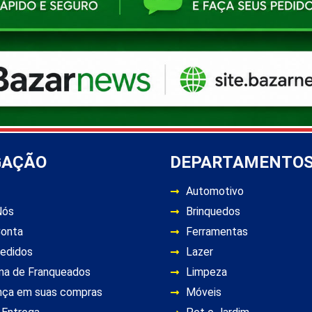
GAÇÃO
DEPARTAMENTO
Automotivo
Nós
Brinquedos
Conta
Ferramentas
edidos
Lazer
ma de Franqueados
Limpeza
nça em suas compras
Móveis