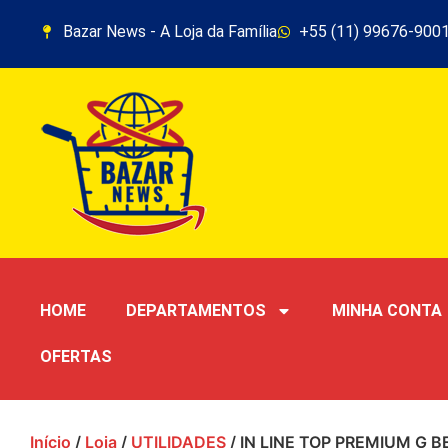
Bazar News - A Loja da Família
+55 (11) 99676-900
HOME
DEPARTAMENTOS
MINHA CONTA
OFERTAS
Início
/
Loja
/
UTILIDADES
/ IN LINE TOP PREMIUM G B