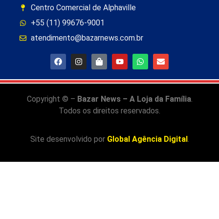
Centro Comercial de Alphaville
+55 (11) 99676-9001
atendimento@bazarnews.com.br
Copyright © –
Bazar News – A Loja da Família
.
Todos os direitos reservados.
Site desenvolvido por
Global Agência Digital
.