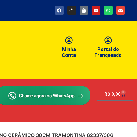
Minha
Portal do
Conta
Franqueado
0
R$
0,00
ERNO CERÂMICO 30CM TRAMONTINA 62337/306