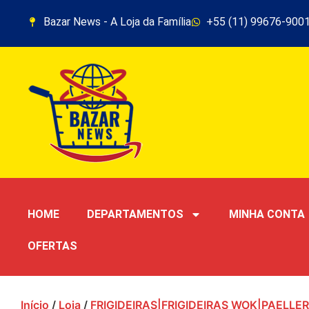
Bazar News - A Loja da Família
+55 (11) 99676-900
HOME
DEPARTAMENTOS
MINHA CONTA
OFERTAS
Início
/
Loja
/
FRIGIDEIRAS|FRIGIDEIRAS WOK|PAELLE