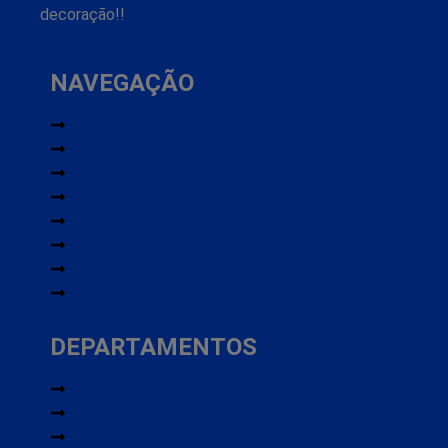
decoração!!
NAVEGAÇÃO
Home
Sobre Nós
Minha Conta
Meus Pedidos
Programa de Franqueados
Segurança em suas compras
Frete e Entrega
Contato
DEPARTAMENTOS
Automotivo
Brinquedos
Ferramentas