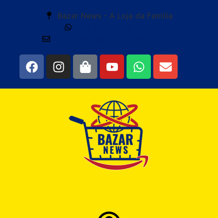
Bazar News - A Loja da Família
+55 (11) 99676-9001
atendimento@bazarnews.com.br