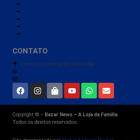
Lazer
Limpeza
Móveis
Pet e Jardim
Utilidades
CONTATO
Centro Comercial de Alphaville
+55 (11) 99676-9001
atendimento@bazarnews.com.br
Copyright © –
Bazar News – A Loja da Família
.
Todos os direitos reservados.