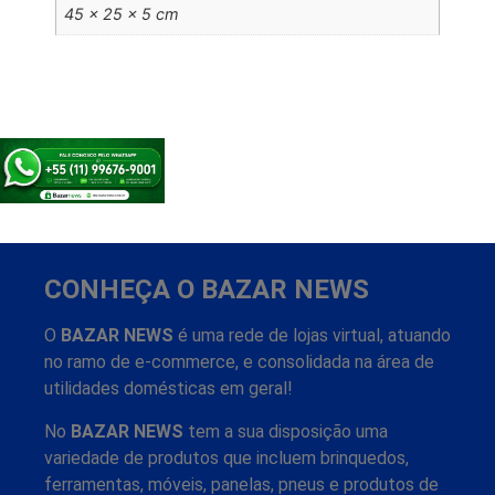
45 × 25 × 5 cm
CONHEÇA O BAZAR NEWS
O
BAZAR NEWS
é uma rede de lojas virtual, atuando
no ramo de e-commerce, e consolidada na área de
utilidades domésticas em geral!
No
BAZAR NEWS
tem a sua disposição uma
variedade de produtos que incluem brinquedos,
ferramentas, móveis, panelas, pneus e produtos de