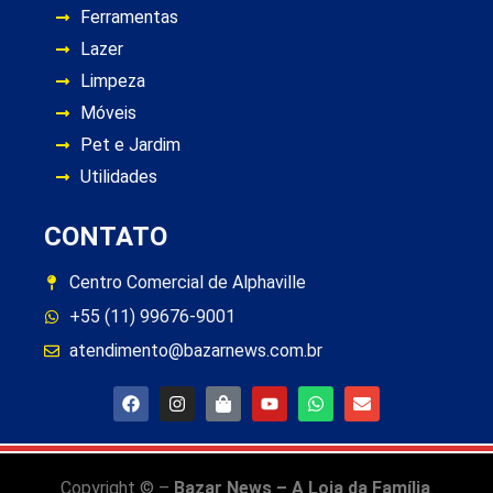
Ferramentas
Lazer
Limpeza
Móveis
Pet e Jardim
Utilidades
CONTATO
Centro Comercial de Alphaville
+55 (11) 99676-9001
atendimento@bazarnews.com.br
Copyright © –
Bazar News – A Loja da Família
.