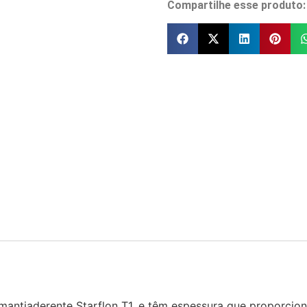
Compartilhe esse produto:
mantiaderente Starflon T1, e têm espessura que proporcio