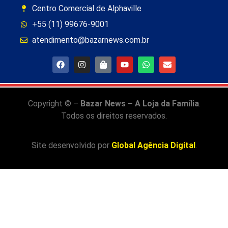
Centro Comercial de Alphaville
+55 (11) 99676-9001
atendimento@bazarnews.com.br
Copyright © –
Bazar News – A Loja da Família
.
Todos os direitos reservados.
Site desenvolvido por
Global Agência Digital
.