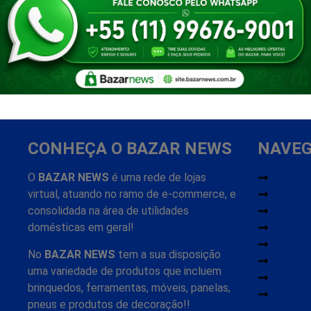
CONHEÇA O BAZAR NEWS
NAVE
O
BAZAR NEWS
é uma rede de lojas
Home
virtual, atuando no ramo de e-commerce, e
Sobre
consolidada na área de utilidades
Minha
domésticas em geral!
Meus 
Progr
No
BAZAR NEWS
tem a sua disposição
Segur
uma variedade de produtos que incluem
Frete 
brinquedos, ferramentas, móveis, panelas,
Conta
pneus e produtos de decoração!!