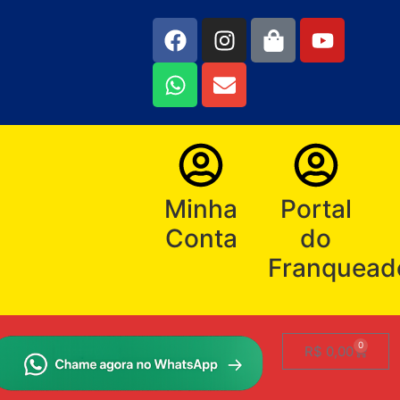
Minha
Portal
Conta
do
Franquead
0
R$
0,00