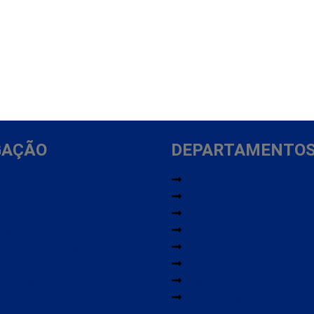
GAÇÃO
DEPARTAMENTO
Automotivo
 Nós
Brinquedos
 Conta
Ferramentas
Pedidos
Lazer
ama de Franqueados
Limpeza
ança em suas compras
Móveis
e Entrega
Pet e Jardim
to
Utilidades