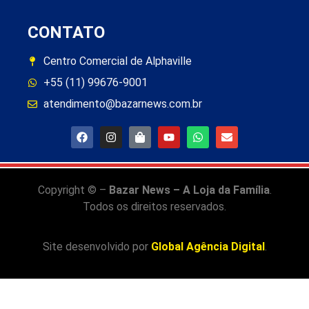
CONTATO
Centro Comercial de Alphaville
+55 (11) 99676-9001
atendimento@bazarnews.com.br
Copyright © –
Bazar News – A Loja da Família
.
Todos os direitos reservados.
Site desenvolvido por
Global Agência Digital
.