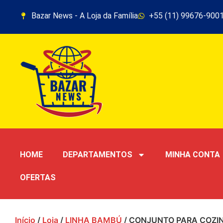
Bazar News - A Loja da Família
+55 (11) 99676-900
HOME
DEPARTAMENTOS
MINHA CONTA
OFERTAS
Início
/
Loja
/
LINHA BAMBÚ
/ CONJUNTO PARA COZI