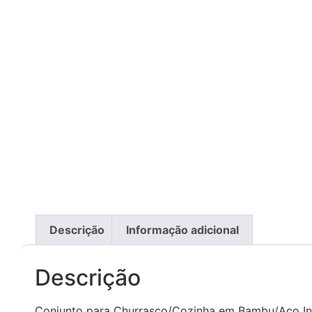
Descrição
Informação adicional
Descrição
Conjunto para Churrasco/Cozinha em Bambu/Aço In