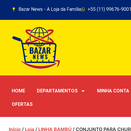
Bazar News - A Loja da Família
+55 (11) 99676-900
HOME
DEPARTAMENTOS
MINHA CONTA
OFERTAS
Início
/
Loja
/
LINHA BAMBÚ
/ CONJUNTO PARA CHUR