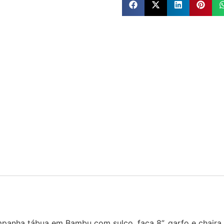
anha tábua em Bambu com sulco, faca 8”, garfo e chaira