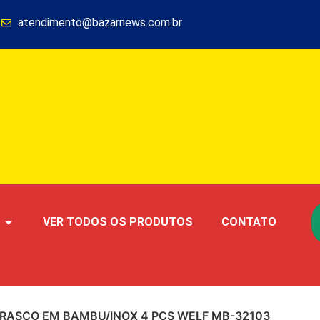
1
atendimento@bazarnews.com.br
VER TODOS OS PRODUTOS
CONTATO
RASCO EM BAMBU/INOX 4 PÇS WELF MB-32103