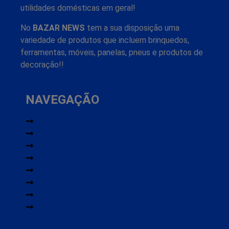
utilidades domésticas em geral!
No
BAZAR NEWS
tem a sua disposição uma
variedade de produtos que incluem brinquedos,
ferramentas, móveis, panelas, pneus e produtos de
decoração!!
NAVEGAÇÃO
Home
Sobre Nós
Minha Conta
Meus Pedidos
Programa de Franqueados
Segurança em suas compras
Frete e Entrega
Contato