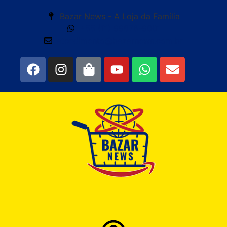
Bazar News - A Loja da Família
+55 (11) 99676-9001
atendimento@bazarnews.com.br