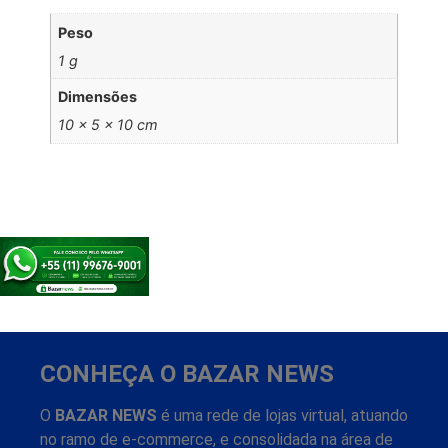
Peso
1 g
Dimensões
10 × 5 × 10 cm
CONHEÇA O BAZAR NEWS
O
BAZAR NEWS
é uma rede de lojas virtual, atuando
no ramo de e-commerce, e consolidada na área de