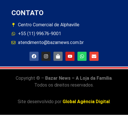
CONTATO
Centro Comercial de Alphaville
+55 (11) 99676-9001
atendimento@bazarnews.com.br
Copyright © –
Bazar News – A Loja da Família
.
Todos os direitos reservados.
Site desenvolvido por
Global Agência Digital
.