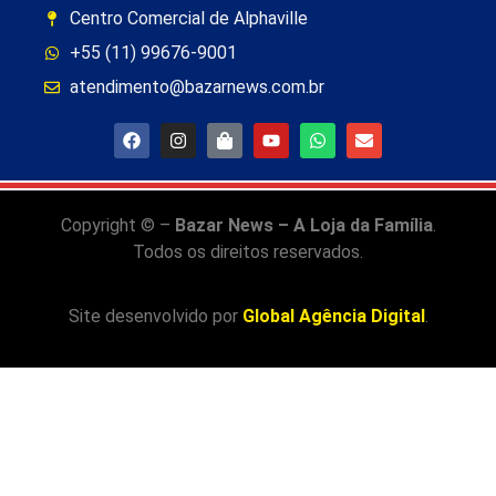
Centro Comercial de Alphaville
+55 (11) 99676-9001
atendimento@bazarnews.com.br
Copyright © –
Bazar News – A Loja da Família
.
Todos os direitos reservados.
Site desenvolvido por
Global Agência Digital
.