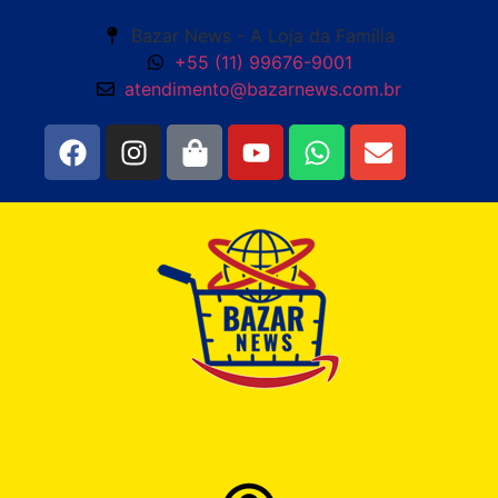
Bazar News - A Loja da Família
+55 (11) 99676-9001
atendimento@bazarnews.com.br