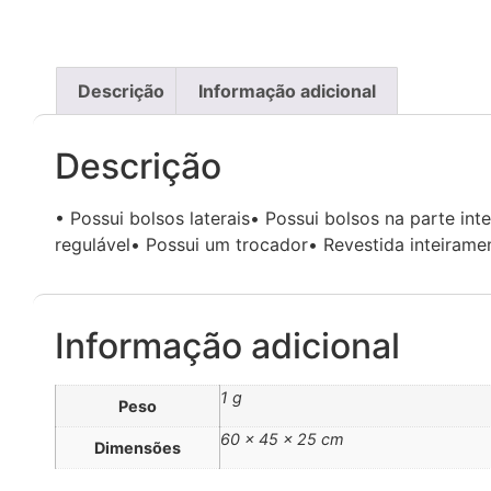
Descrição
Informação adicional
Descrição
• Possui bolsos laterais• Possui bolsos na parte in
regulável• Possui um trocador• Revestida inteiram
Informação adicional
1 g
Peso
60 × 45 × 25 cm
Dimensões