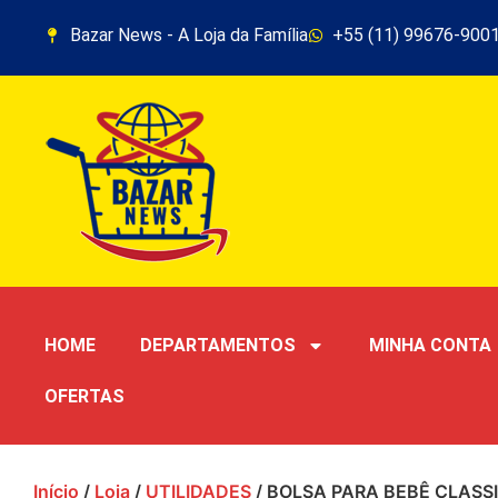
Bazar News - A Loja da Família
+55 (11) 99676-900
HOME
DEPARTAMENTOS
MINHA CONTA
OFERTAS
Início
/
Loja
/
UTILIDADES
/ BOLSA PARA BEBÊ CLASS