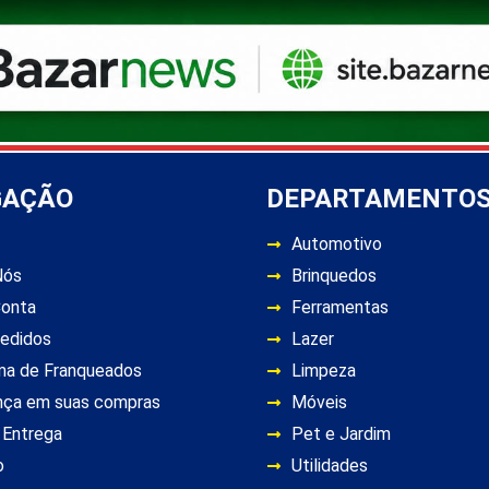
GAÇÃO
DEPARTAMENTO
Automotivo
Nós
Brinquedos
Conta
Ferramentas
edidos
Lazer
ma de Franqueados
Limpeza
nça em suas compras
Móveis
 Entrega
Pet e Jardim
o
Utilidades