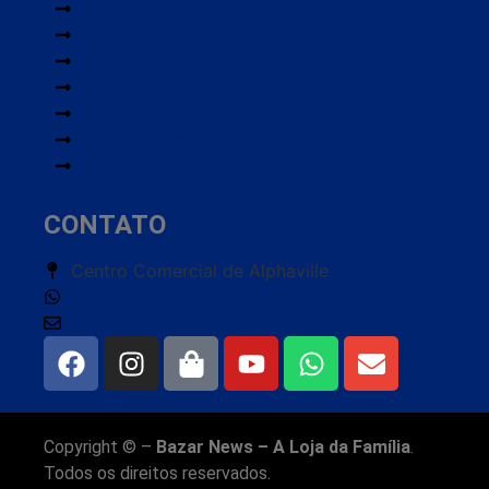
Brinquedos
Ferramentas
Lazer
Limpeza
Móveis
Pet e Jardim
Utilidades
CONTATO
Centro Comercial de Alphaville
+55 (11) 99676-9001
atendimento@bazarnews.com.br
Copyright © –
Bazar News – A Loja da Família
.
Todos os direitos reservados.