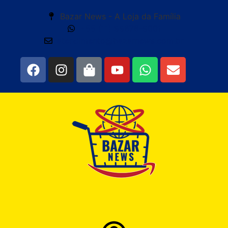
Bazar News - A Loja da Família
+55 (11) 99676-9001
atendimento@bazarnews.com.br