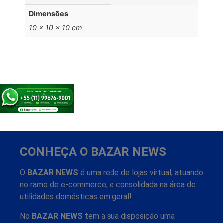
Dimensões
10 × 10 × 10 cm
CONHEÇA O BAZAR NEWS
O
BAZAR NEWS
é uma rede de lojas virtual, atuando
no ramo de e-commerce, e consolidada na área de
utilidades domésticas em geral!
No
BAZAR NEWS
tem a sua disposição uma