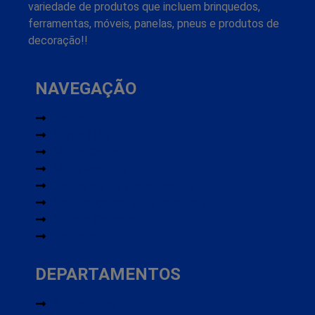
variedade de produtos que incluem brinquedos,
ferramentas, móveis, panelas, pneus e produtos de
decoração!!
NAVEGAÇÃO
Home
Sobre Nós
Minha Conta
Meus Pedidos
Programa de Franqueados
Segurança em suas compras
Frete e Entrega
Contato
DEPARTAMENTOS
Automotivo