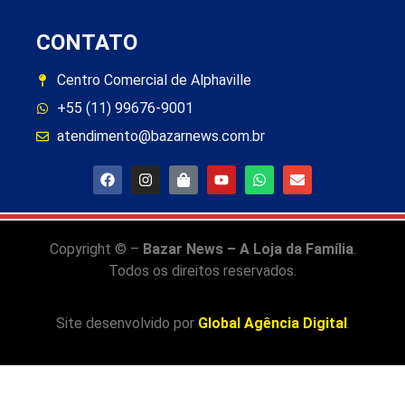
CONTATO
Centro Comercial de Alphaville
+55 (11) 99676-9001
atendimento@bazarnews.com.br
Copyright © –
Bazar News – A Loja da Família
.
Todos os direitos reservados.
Site desenvolvido por
Global Agência Digital
.