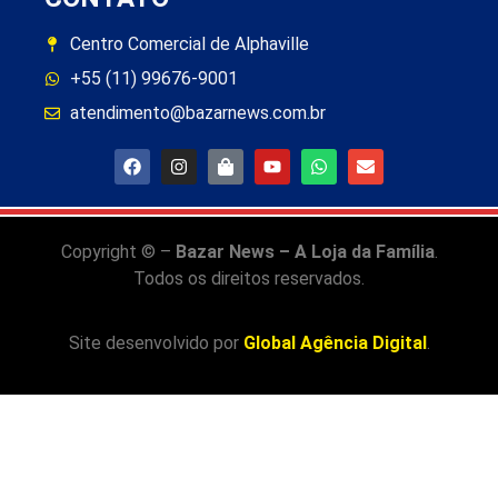
Centro Comercial de Alphaville
+55 (11) 99676-9001
atendimento@bazarnews.com.br
Copyright © –
Bazar News – A Loja da Família
.
Todos os direitos reservados.
Site desenvolvido por
Global Agência Digital
.