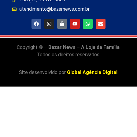
atendimento@bazarnews.com.br
Copyright © –
Bazar News – A Loja da Família
.
Todos os direitos reservados.
Site desenvolvido por
Global Agência Digital
.