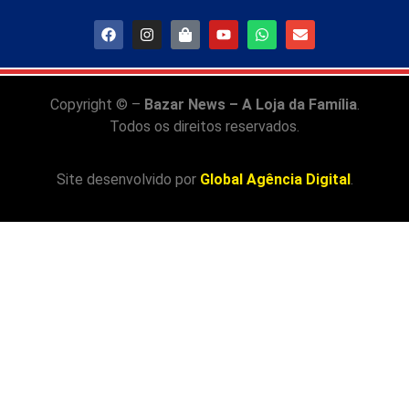
Copyright © –
Bazar News – A Loja da Família
.
Todos os direitos reservados.
Site desenvolvido por
Global Agência Digital
.