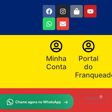
Minha
Portal
Conta
do
Franquead
0
R$
0,00