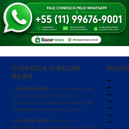
CONHEÇA O BAZAR
NAVE
NEWS
Home
Sobre
O
BAZAR NEWS
é uma rede de lojas
Minha
virtual, atuando no ramo de e-
Meus 
commerce, e consolidada na área de
Progr
utilidades domésticas em geral!
Segur
No
BAZAR NEWS
tem a sua
Frete 
disposição uma variedade de produtos