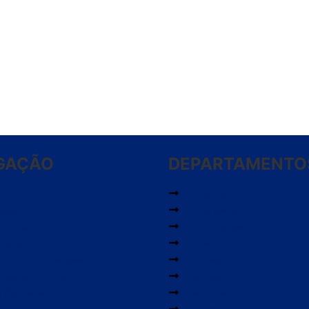
GAÇÃO
DEPARTAMENTO
Automotivo
 Nós
Brinquedos
 Conta
Ferramentas
Pedidos
Lazer
ama de Franqueados
Limpeza
ança em suas compras
Móveis
e Entrega
Pet e Jardim